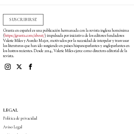
SUSCRIBIRSE
Granta en español es una publicación hermanada con la revista inglesa homónima
(
https://granta.com/about/
) impulsada por iniciativa de los editores fundadores
Valerie Miles y Aurelio Major, motivados por la necesidad de interpelar y trasvasar
las literaturas que han ido surgiendo en países hispanoparlantes y angloparlantes en
los lustros recientes. Desde 2014, Valerie Miles ejerce como directora editorial de la
revista.
LEGAL
Política de privacidad
Aviso Legal