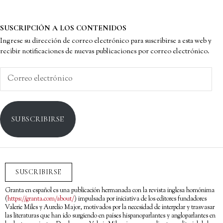
SUSCRIPCIÓN A LOS CONTENIDOS
Ingrese su dirección de correo electrónico para suscribirse a esta web y
recibir notificaciones de nuevas publicaciones por correo electrónico.
Correo
electrónico
SUBSCRIBIRSE
SUSCRIBIRSE
Granta en español es una publicación hermanada con la revista inglesa homónima
(
https://granta.com/about/
) impulsada por iniciativa de los editores fundadores
Valerie Miles y Aurelio Major, motivados por la necesidad de interpelar y trasvasar
las literaturas que han ido surgiendo en países hispanoparlantes y angloparlantes en