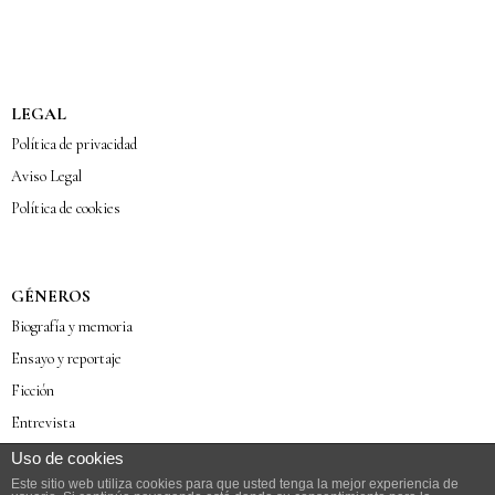
LEGAL
Política de privacidad
Aviso Legal
Política de cookies
GÉNEROS
Biografía y memoria
Ensayo y reportaje
Ficción
Entrevista
Poesía
Uso de cookies
Este sitio web utiliza cookies para que usted tenga la mejor experiencia de