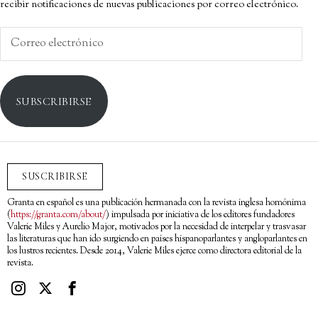
recibir notificaciones de nuevas publicaciones por correo electrónico.
Correo
electrónico
SUBSCRIBIRSE
SUSCRIBIRSE
Granta en español es una publicación hermanada con la revista inglesa homónima
(
https://granta.com/about/
) impulsada por iniciativa de los editores fundadores
Valerie Miles y Aurelio Major, motivados por la necesidad de interpelar y trasvasar
las literaturas que han ido surgiendo en países hispanoparlantes y angloparlantes en
los lustros recientes. Desde 2014, Valerie Miles ejerce como directora editorial de la
revista.