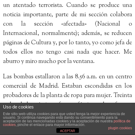
un atentado terrorista. Cuando se produce una
noticia importante, parte de mi sección colabora
con la sección «afectada» (Nacional o
Internacional, normalmente); además, se reducen
páginas de Cultura y, por lo tanto, yo como jefa de
todos ellos no tengo casi nada que hacer. Me
aburro y miro mucho por la ventana.
Las bombas estallaron a las 8.56 a.m. en un centro
comercial de Madrid. Estaban escondidas en los
probadores de la planta de ropa para mujer. Treinta
y dos de las víctimas fueron féminas; doce fueron
Uso de cookies
niños. Sólo falleció un hombre. Resultaron heridas
Este sitio web utiliza cookies para que usted tenga la mejor experiencia de
usuario. Si continúa navegando está dando su consentimiento para la
aceptación de las mencionadas cookies y la aceptación de nuestra
política de
varias decenas de personas más, en proporción
cookies
, pinche el enlace para mayor información.
plugin cookies
similar a la de los muertos en lo que a sexo y edad
ACEPTAR