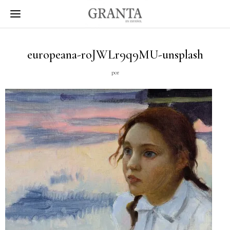
europeana-roJWLr9q9MU-unsplash
por