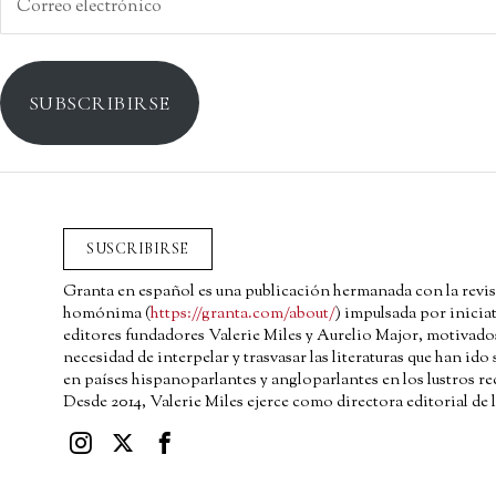
electrónico
SUBSCRIBIRSE
SUSCRIBIRSE
Granta en español es una publicación hermanada con la revis
homónima (
https://granta.com/about/
) impulsada por iniciat
editores fundadores Valerie Miles y Aurelio Major, motivado
necesidad de interpelar y trasvasar las literaturas que han ido
en países hispanoparlantes y angloparlantes en los lustros re
Desde 2014, Valerie Miles ejerce como directora editorial de l