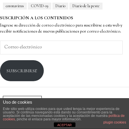
coronavirus
COVID-19
Diario
Diario de la peste
SUSCRIPCIÓN A LOS CONTENIDOS
Ingrese su dirección de correo electrónico para suscribirse a esta web y
recibir notificaciones de nuevas publicaciones por correo electrónico.
Correo
electrónico
SUBSCRIBIRSE
SUSCRIBIRSE
Uso de cookies
Este sitio web utiliza cookies para que usted tenga la mejor experiencia de
Granta en español es una publicación hermanada con la revista inglesa homónima
usuario. Si continúa navegando está dando su consentimiento para la
aceptación de las mencionadas cookies y la aceptación de nuestra
política de
(
https://granta.com/about/
) impulsada por iniciativa de los editores fundadores
cookies
, pinche el enlace para mayor información.
Valerie Miles y Aurelio Major, motivados por la necesidad de interpelar y trasvasar
plugin cookies
ACEPTAR
las literaturas que han ido surgiendo en países hispanoparlantes y angloparlantes en