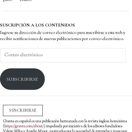
pelo? Todo…
SUSCRIPCIÓN A LOS CONTENIDOS
Ingrese su dirección de correo electrónico para suscribirse a esta web y
recibir notificaciones de nuevas publicaciones por correo electrónico.
Correo
electrónico
SUBSCRIBIRSE
SUSCRIBIRSE
Granta en español es una publicación hermanada con la revista inglesa homónima
(
https://granta.com/about/
) impulsada por iniciativa de los editores fundadores
Valerie Miles y Aurelio Major, motivados por la necesidad de interpelar y trasvasar