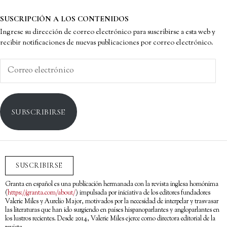
SUSCRIPCIÓN A LOS CONTENIDOS
Ingrese su dirección de correo electrónico para suscribirse a esta web y
recibir notificaciones de nuevas publicaciones por correo electrónico.
Correo
electrónico
SUBSCRIBIRSE
SUSCRIBIRSE
Granta en español es una publicación hermanada con la revista inglesa homónima
(
https://granta.com/about/
) impulsada por iniciativa de los editores fundadores
Valerie Miles y Aurelio Major, motivados por la necesidad de interpelar y trasvasar
las literaturas que han ido surgiendo en países hispanoparlantes y angloparlantes en
los lustros recientes. Desde 2014, Valerie Miles ejerce como directora editorial de la