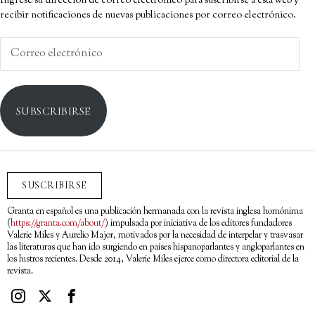
Ingrese su dirección de correo electrónico para suscribirse a esta web y
recibir notificaciones de nuevas publicaciones por correo electrónico.
Correo
electrónico
SUBSCRIBIRSE
SUSCRIBIRSE
Granta en español es una publicación hermanada con la revista inglesa homónima
(
https://granta.com/about/
) impulsada por iniciativa de los editores fundadores
Valerie Miles y Aurelio Major, motivados por la necesidad de interpelar y trasvasar
las literaturas que han ido surgiendo en países hispanoparlantes y angloparlantes en
los lustros recientes. Desde 2014, Valerie Miles ejerce como directora editorial de la
revista.