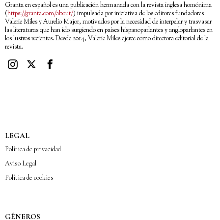
Granta en español es una publicación hermanada con la revista inglesa homónima
(
https://granta.com/about/
) impulsada por iniciativa de los editores fundadores
Valerie Miles y Aurelio Major, motivados por la necesidad de interpelar y trasvasar
las literaturas que han ido surgiendo en países hispanoparlantes y angloparlantes en
los lustros recientes. Desde 2014, Valerie Miles ejerce como directora editorial de la
revista.
LEGAL
Política de privacidad
Aviso Legal
Política de cookies
GÉNEROS