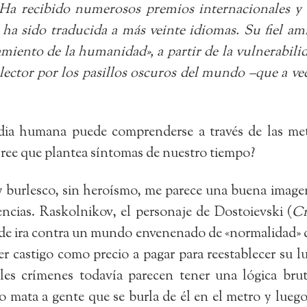
. Ha recibido numerosos premios internacionales y
ha sido traducida a más veinte idiomas. Su fiel a
lamiento de la humanidad», a partir de la vulnerabili
lector por los pasillos oscuros del mundo –que a ve
edia humana puede comprenderse a través de las met
Cree que plantea síntomas de nuestro tiempo?
y burlesco, sin heroísmo, me parece una buena image
ncias. Raskolnikov, el personaje de Dostoievski (
Cr
de ira contra un mundo envenenado de «normalidad» d
er castigo como precio a pagar para reestablecer su l
ibles crímenes todavía parecen tener una lógica b
 mata a gente que se burla de él en el metro y lueg