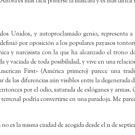
Ahora es más fácil ponerse la máscara y es más difícil 
dos Unidos, y autoproclamado genio, representa a l
 definió por oposición a los populares payasos tontor
ica y narcisista con la que ha alcanzado el trono do
 y vaciada de toda posibilidad, y vive en una relaci
American First» (América primero) parece una trad
r de las diferencias aún visibles entre la degenerada
entonces por el odio, saturada de eslóganes y armas.
e terrenal podría convertirse en una paradoja. Me par
 no es la misma ciudad de acogida desde el 11 de septi