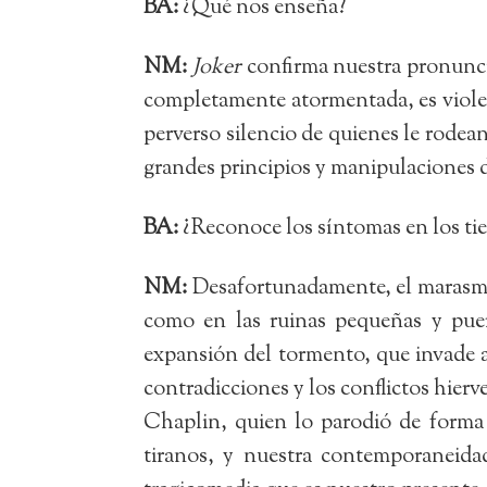
BA:
¿Qué nos enseña?
NM:
Joker
confirma nuestra pronuncia
completamente atormentada, es violen
perverso silencio de quienes le rodea
grandes principios y manipulaciones d
BA:
¿Reconoce los síntomas en los ti
NM:
Desafortunadamente, el marasmo a
como en las ruinas pequeñas y puer
expansión del tormento, que invade a
contradicciones y los conflictos hierv
Chaplin, quien lo parodió de forma 
tiranos, y nuestra contemporaneid