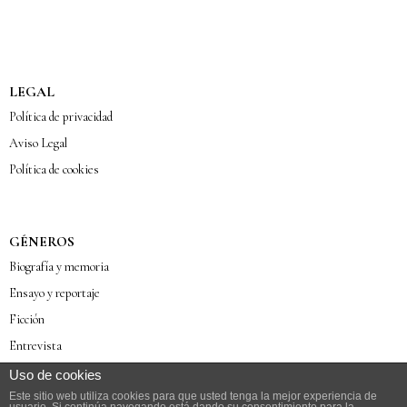
LEGAL
Política de privacidad
Aviso Legal
Política de cookies
GÉNEROS
Biografía y memoria
Ensayo y reportaje
Ficción
Entrevista
Poesía
Uso de cookies
Este sitio web utiliza cookies para que usted tenga la mejor experiencia de