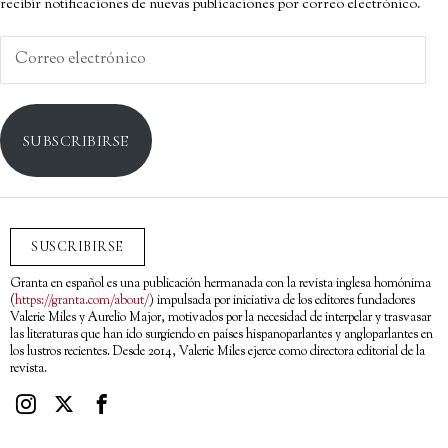
recibir notificaciones de nuevas publicaciones por correo electrónico.
Correo
electrónico
SUBSCRIBIRSE
SUSCRIBIRSE
Granta en español es una publicación hermanada con la revista inglesa homónima
(
https://granta.com/about/
) impulsada por iniciativa de los editores fundadores
Valerie Miles y Aurelio Major, motivados por la necesidad de interpelar y trasvasar
las literaturas que han ido surgiendo en países hispanoparlantes y angloparlantes en
los lustros recientes. Desde 2014, Valerie Miles ejerce como directora editorial de la
revista.