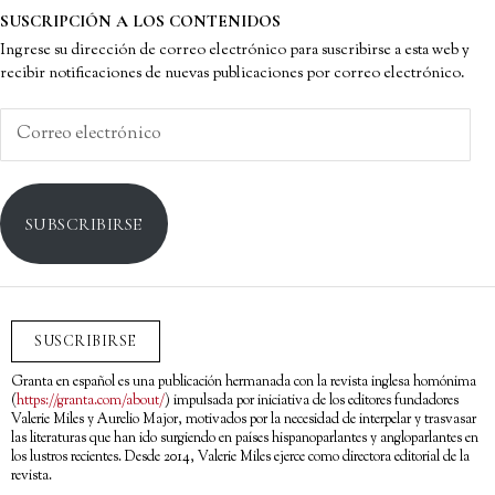
SUSCRIPCIÓN A LOS CONTENIDOS
Ingrese su dirección de correo electrónico para suscribirse a esta web y
recibir notificaciones de nuevas publicaciones por correo electrónico.
Correo
electrónico
SUBSCRIBIRSE
SUSCRIBIRSE
Granta en español es una publicación hermanada con la revista inglesa homónima
(
https://granta.com/about/
) impulsada por iniciativa de los editores fundadores
Valerie Miles y Aurelio Major, motivados por la necesidad de interpelar y trasvasar
las literaturas que han ido surgiendo en países hispanoparlantes y angloparlantes en
los lustros recientes. Desde 2014, Valerie Miles ejerce como directora editorial de la
revista.