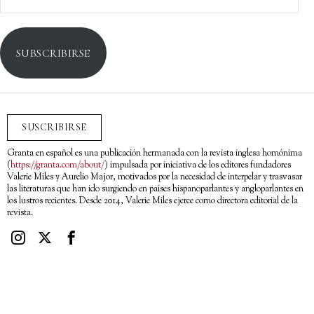
electrónico
SUBSCRIBIRSE
SUSCRIBIRSE
Granta en español es una publicación hermanada con la revista inglesa homónima
(
https://granta.com/about/
) impulsada por iniciativa de los editores fundadores
Valerie Miles y Aurelio Major, motivados por la necesidad de interpelar y trasvasar
las literaturas que han ido surgiendo en países hispanoparlantes y angloparlantes en
los lustros recientes. Desde 2014, Valerie Miles ejerce como directora editorial de la
revista.