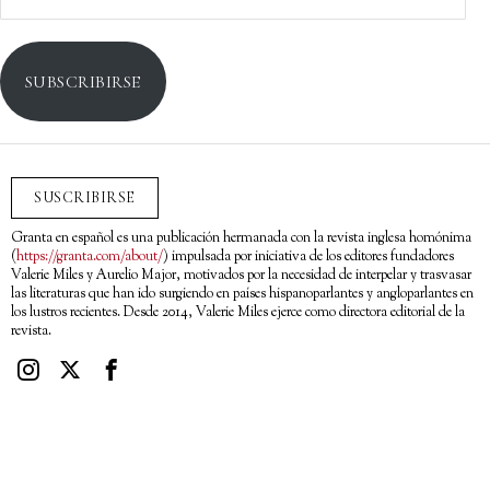
electrónico
SUBSCRIBIRSE
SUSCRIBIRSE
Granta en español es una publicación hermanada con la revista inglesa homónima
(
https://granta.com/about/
) impulsada por iniciativa de los editores fundadores
Valerie Miles y Aurelio Major, motivados por la necesidad de interpelar y trasvasar
las literaturas que han ido surgiendo en países hispanoparlantes y angloparlantes en
los lustros recientes. Desde 2014, Valerie Miles ejerce como directora editorial de la
revista.